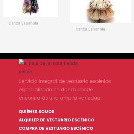
Danza Española
Danza Española
Servicio integral de vestuario escénico
especializado en danza donde
encontrarás una amplia variedad.
QUIÉNES SOMOS
ALQUILER DE VESTUARIO ESCÉNICO
COMPRA DE VESTUARIO ESCÉNICO