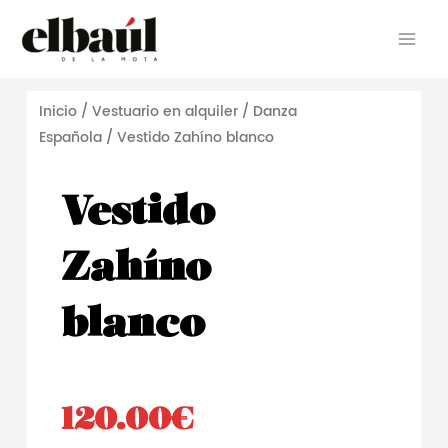
Ir
Main
al
Men
contenido
Inicio
/
Vestuario en alquiler
/
Danza
Española
/ Vestido Zahíno blanco
Vestido
Zahíno
blanco
120.00
€