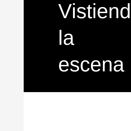
Vistien
la
escena