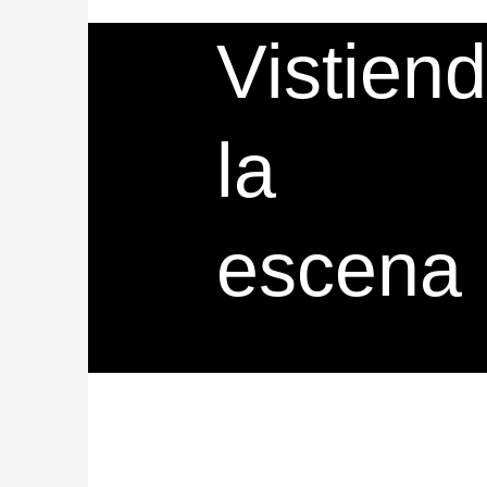
Vistien
la
escena