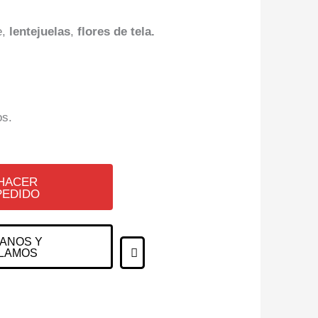
e,
lentejuelas
,
flores de tela.
os.
HACER
PEDIDO
ANOS Y
LAMOS