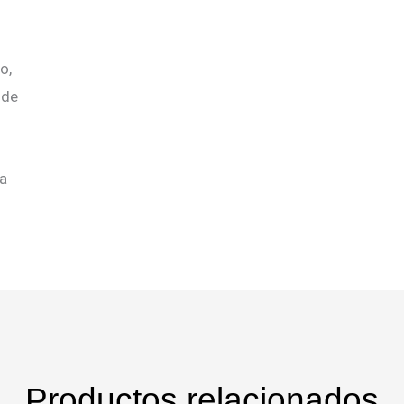
o,
 de
a
Productos relacionados